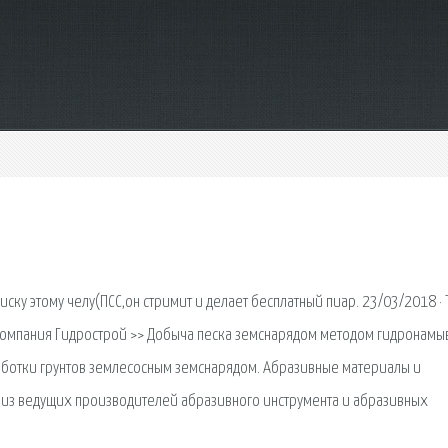
иску этому челу(ПСС,он стримит и делает бесплатный пиар. 23/03/2018 · 
ater. Компания Гидрострой >> Добыча песка земснарядом методом гидронамы
работки грунтов землесосным земснарядом. Абразивные материалы и
н из ведущих производителей абразивного инструмента и абразивных