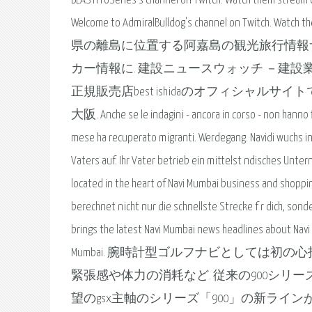
BLASTProSeries's channel on Twitch. Watch them stream C
Welcome to AdmiralBulldog's channel on Twitch. Watch t
県の離島に位置する阿嘉島の観光旅行情報
カー情報に. 建設ニュースウォッチ －建
正規販売店best ishidaのオフィシャ
大阪. Anche se le indagini - ancora in corso - non hanno f
mese ha recuperato migranti. Werdegang. Navidi wuchs i
Vaters auf. Ihr Vater betrieb ein mittelst ndisches Unte
located in the heart of Navi Mumbai business and shopping
berechnet nicht nur die schnellste Strecke f r dich, so
brings the latest Navi Mumbai news headlines about Navi
Mumbai. 腕時計型ゴルフナビとしては
緊張感や体力の消耗など. 従来の900シリ
望のgsx主軸のシリーズ「900」の新ラインが登場。