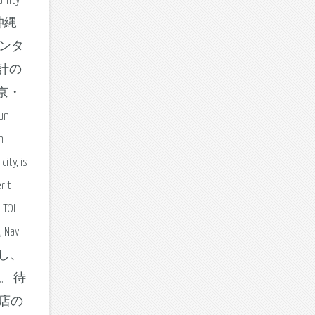
nity.
. 沖縄
ンタ
計の
京・
 un
n
ity, is
r t
 TOI
 Navi
し、
。 待
お店の