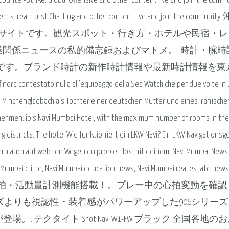
ounter-Strike: Global Offensive and other content live and join the commu
hem stream Just Chatting and other content live and join the community
サイトです。観光スポット・行き方・ホテルや民宿・レ
設業関係ニュースの私的備忘録およびマトメ。. 時計・腕時
ルサイトです。ブランド時計の新作時計情報や最新時計情報を東
inora contestato nulla all'equipaggo della Sea Watch che per due volte in
n M nchengladbach als Tochter einer deutschen Mutter und eines iranische
rnehmen. ibis Navi Mumbai Hotel, with the maximum number of rooms in the c
 districts. The hotel Wie funktioniert ein LKW-Navi? Ein LKW-Navigationsge
ndern auch auf welchen Wegen du problemlos mit deinem. Navi Mumbai News.
 Mumbai crime, Navi Mumbai education news, Navi Mumbai real estate news,
初の心拍・活動量計測機能搭載！。プレー中の心拍変動を確認
ーズよりも視認性・装着感がパワーアップした906シリーズ
. テクタイト Shot Navi W1-FW ブラック 全国各地の