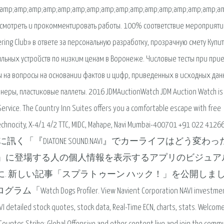
amp;amp;amp;amp;amp;amp;amp;amp;amp;amp;amp;amp;amp;amp;amp;amp
осмотреть и прокомментировать работы. 100% соответствие мероприяти
ing Club» в ответе за персональную разработку, прозрачную смету Купит
ильных устройств по низким ценам в Воронеже. Числовые тесты при при
ы на вопросы на основании фактов и цифр, приведенных в исходных дан
неры, пластиковые паллеты. 2016 JDMAuctionWatch JDM Auction Watch is
ervice. The Country Inn Suites offers you a comfortable escape with free
Technocity, X-4/1 4/2 TTC, MIDC, Mahape, Navi Mumbai-400701 +91 022 4126
 愛用者に訊く「『DIATONE SOUND.NAVI』でカーライフはどう変わ
tch Dogs」に登場する人の個人情報を表示するアプリのビジュ
顔認識に. 新しい記事「スプラトゥーン ハック！」を公開しま
 Dogs Profiler. View Navient Corporation NAVI investme
I detailed stock quotes, stock data, Real-Time ECN, charts, stats. Welcom