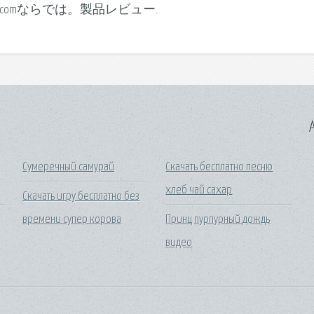
omならでは。製品レビュー.
A
Сумеречный самурай
Скачать бесплатно песню
хлеб чай сахар
Скачать игру бесплатно без
времени супер корова
Принц пурпурный дождь
видео