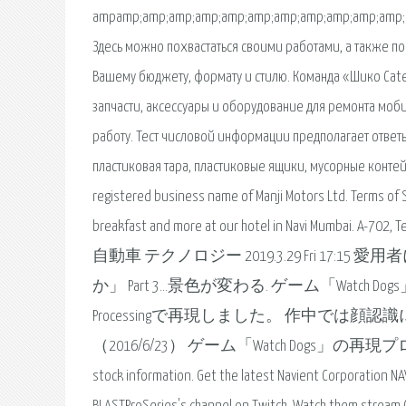
ampamp;amp;amp;amp;amp;amp;amp;amp;amp;amp;amp;
Здесь можно похвастаться своими работами, а также п
Вашему бюджету, формату и стилю. Команда «Шико Cater
запчасти, аксессуары и оборудование для ремонта моб
работу. Тест числовой информации предполагает ответ
пластиковая тара, пластиковые ящики, мусорные контей
registered business name of Manji Motors Ltd. Terms of S
breakfast and more at our hotel in Navi Mumbai. A-702, 
自動車 テクノロジー 2019.3.29 Fri 17:15
か」 Part 3…景色が変わる. ゲーム「Wa
Processingで再現しました。 作中では
（2016/6/23） ゲーム「Watch Dogs」の再現プログラム「Watch
stock information. Get the latest Navient Corporation NAV