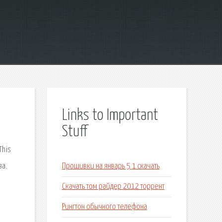
Links to Important
Stuff
This
ва.
Прошивки на январь 5 1 скачать
Скачать том райдер 2012 торрент
Рингтон обычного телефона