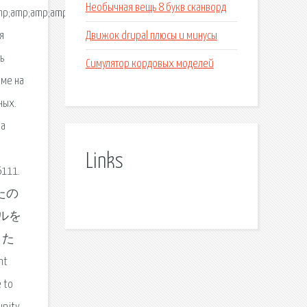
Необычная вещь 8 букв сканворд
;amp;amp;amp;amp;amp;amp;amp;amp;lt;divampamp;amp.
Движок drupal плюсы и минусы
я
ь
Симулятор кордовых моделей
еме на
ных.
 a
Links
6111.
ったの
アルを
した
nt
e to