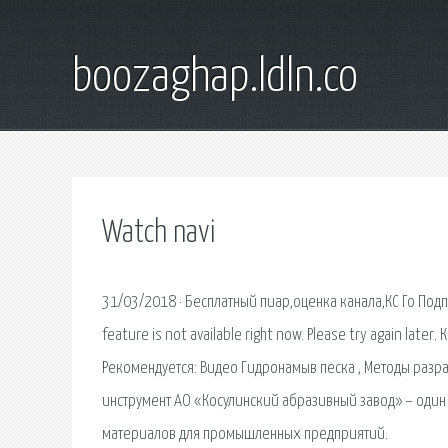
boozaghap.ldln.co
Watch navi
31/03/2018 · Бесплатный пиар,оценка канала,КС Го Подп
feature is not available right now. Please try again l
Рекомендуется: Видео Гидронамыв песка , Методы раз
инструмент АО «Косулинский абразивный завод» – оди
материалов для промышленных предприятий.