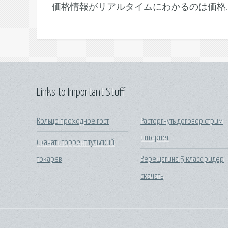
価格情報がリアルタイムにわかるのは価格.c
Links to Important Stuff
Кольцо проходное гост
Расторгнуть договор стрим
интернет
Скачать торрент тульский
токарев
Верещагина 5 класс ридер
скачать