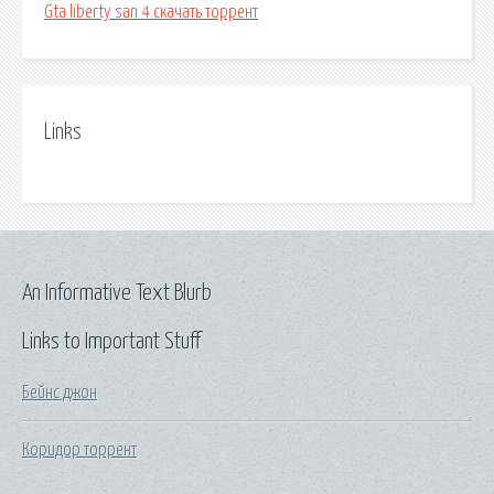
Gta liberty san 4 скачать торрент
Links
An Informative Text Blurb
Links to Important Stuff
Бейнс джон
Коридор торрент