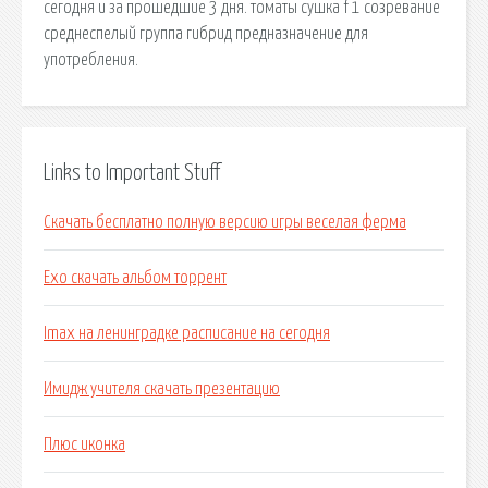
сегодня и за прошедшие 3 дня. томаты сушка f 1 созревание
среднеспелый группа гибрид предназначение для
употребления.
Links to Important Stuff
Скачать бесплатно полную версию игры веселая ферма
Exo скачать альбом торрент
Imax на ленинградке расписание на сегодня
Имидж учителя скачать презентацию
Плюс иконка