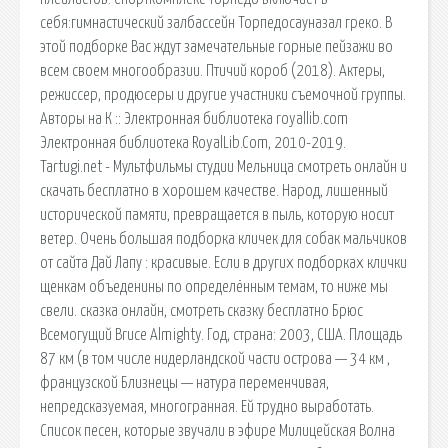
себя:гимнастический залбассейн Торпедосауназал греко. В
этой подборке Вас ждут замечательные горные пейзажи во
всем своем многообразии. Птичий короб (2018). Актеры,
режиссер, продюсеры и другие участники съемочной группы.
Авторы на К :: Электронная библиотека royallib.com
Электронная библиотека RoyalLib.Com, 2010-2019.
Tartugi.net - Мультфильмы студии Мельница смотреть онлайн и
скачать бесплатно в хорошем качестве. Народ, лишенный
исторической памяти, превращается в пыль, которую носит
ветер. Очень большая подборка кличек для собак мальчиков
от сайта Дай Лапу : красивые. Если в других подборках клички
щенкам объеденины по определённым темам, то ниже мы
свели. сказка онлайн, смотреть сказку бесплатно Брюс
Всемогущий Bruce Almighty. Год, страна: 2003, США. Площадь
87 км (в том числе нидерландской части острова — 34 км ,
французской Близнецы — натура переменчивая,
непредсказуемая, многогранная. Ей трудно выработать.
Список песен, которые звучали в эфире Милицейская Волна