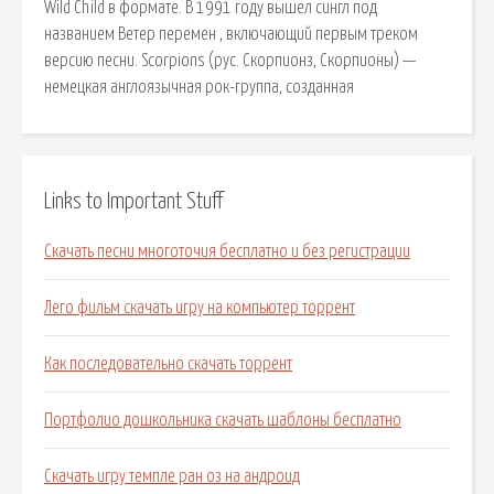
Wild Child в формате. В 1991 году вышел сингл под
названием Ветер перемен , включающий первым треком
версию песни. Scorpions (рус. Скорпионз, Скорпионы) —
немецкая англоязычная рок-группа, созданная
Links to Important Stuff
Скачать песни многоточия бесплатно и без регистрации
Лего фильм скачать игру на компьютер торрент
Как последовательно скачать торрент
Портфолио дошкольника скачать шаблоны бесплатно
Скачать игру темпле ран оз на андроид