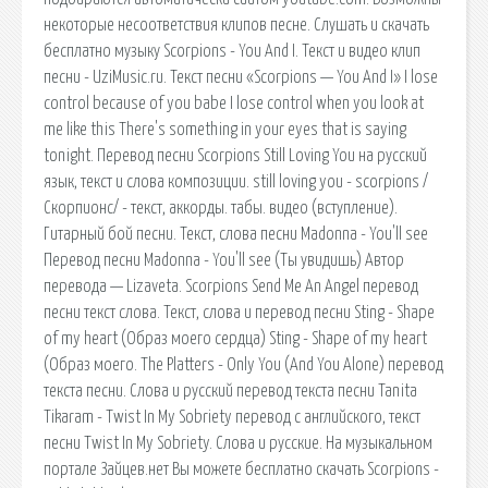
некоторые несоответствия клипов песне. Слушать и скачать
бесплатно музыку Scorpions - You And I. Текст и видео клип
песни - UziMusic.ru. Текст песни «Scorpions — You And I» I lose
control because of you babe I lose control when you look at
me like this There's something in your eyes that is saying
tonight. Перевод песни Scorpions Still Loving You на русский
язык, текст и слова композиции. still loving you - scorpions /
Скорпионс/ - текст, аккорды. табы. видео (вступление).
Гитарный бой песни. Текст, слова песни Madonna - You'll see
Перевод песни Madonna - You'll see (Ты увидишь) Автор
перевода — Lizaveta. Scorpions Send Me An Angel перевод
песни текст слова. Текст, слова и перевод песни Sting - Shape
of my heart (Образ моего сердца) Sting - Shape of my heart
(Образ моего. The Platters - Only You (And You Alone) перевод
текста песни. Слова и русский перевод текста песни Tanita
Tikaram - Twist In My Sobriety перевод с английского, текст
песни Twist In My Sobriety. Слова и русские. На музыкальном
портале Зайцев.нет Вы можете бесплатно скачать Scorpions -