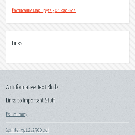
Расписание маршрута 304 харьков
Links
An Informative Text Blurb
Links to Important Stuff
Ps1 mummy
Sprinter xp12v2500 pdf