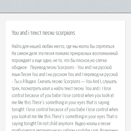
You and i текст песни scorpions
Найти для нашей любви место, где мы могли бы спрятаться.
На самом деле эта песня помимо прекрасных воспоминаний
порождает и еще одно, не то, что бы плохое,но слегка
обидное. · Перевод песни Scorpions - You and I на русский
язык Песня You and I на русском You and I перевод на русский
- Ты и Я Видео. Скачать песню Scorpions — You And I, слушать
трек, посмотреть клип и найти текст песни. You and I. I lose
control because of you babe I lose control when you look at
me like this There's something in your eyes that is saying
tonight. I lose control because of you babe I lose control when
you look at me like this There's something in your eyes That is
saying tonight I'm not child anymore. Видео клипы к песне
подбираются автоматически сайтом youtube.com. Возможны