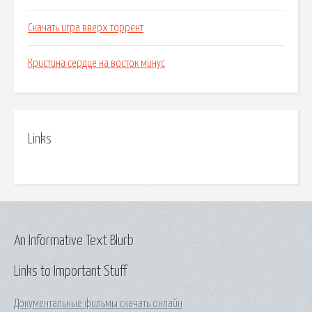
Скачать игра вверх торрент
Кристина сердце на восток минус
Links
An Informative Text Blurb
Links to Important Stuff
Документальные фильмы скачать онлайн