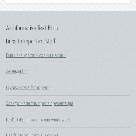
An Informative Text Blurb
Links to Important Stuff
Вышивка крестом схемы макошь
Легенды fm
Crysis 2 repack торрент
Электромагнитные реле презентация
D3d10 43 dll скачать для windows 8
Ua1fa второй вариант схема