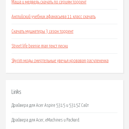
Маша и медведь скачать по сериям торрент
Английский учебник афанасьева 11 класс скачать
Скачать мушкетеры 3 сезон торрент
Street life beenie man текст песни
Skyrim моды смертельные увечья кровавая расчлененка
Links
Драйвера для Acer Aspire 5315 и 5315Z Сайт
Драйвера для Acer, eMachines и Packard.