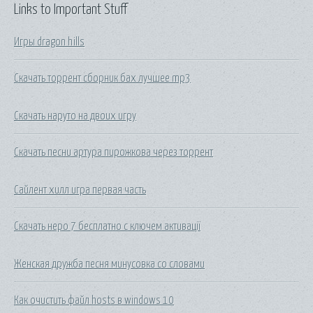
Links to Important Stuff
Игры dragon hills
Скачать торрент сборник бах лучшее mp3
Скачать наруто на двоих игру
Скачать песни артура пирожкова через торрент
Сайлент хилл игра первая часть
Скачать неро 7 бесплатно с ключем активації
Женская дружба песня минусовка со словами
Как очистить файл hosts в windows 10