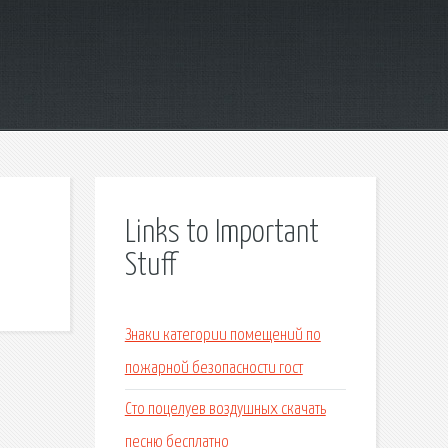
Links to Important
Stuff
Знаки категории помещений по
пожарной безопасности гост
Сто поцелуев воздушных скачать
песню бесплатно