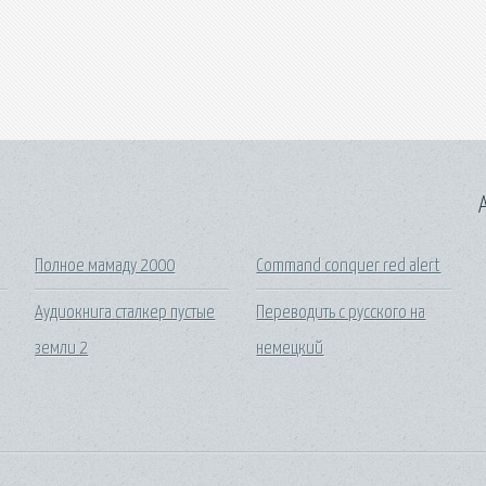
A
Полное мамаду 2000
Command conquer red alert
Аудиокнига сталкер пустые
Переводить с русского на
земли 2
немецкий