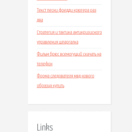
Текст песни фредди крюгера раз
два
Стратегия и тактика антикризисного
управления шпаргалка
Фильм брюс всемогущий скачать на
телефон
Форма следователя мвд нового
образца купить
Links