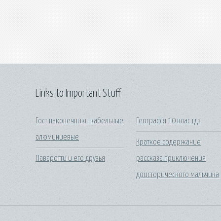
Links to Important Stuff
Гост наконечники кабельные
Географія 10 клас гдз
алюминиевые
Краткое содержание
Паваротти и его друзья
рассказа приключения
доисторического мальчика